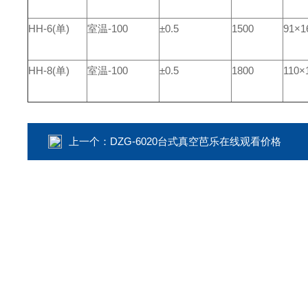
HH-6(
单
)
室温
-100
±0.5
1500
91×1
HH-8(
单
)
室温
-100
±0.5
1800
110×
上一个：
DZG-6020台式真空芭乐在线观看价格