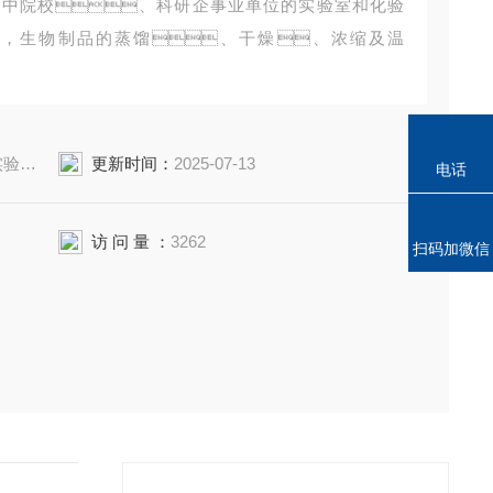
大中院校、科研企事业单位的实验室和化验
，生物制品的蒸馏、干燥、浓缩及温
：内胆采用**不锈钢板焊接而成，盖板Z大孔径12
。外壳采用冷板喷朔，提高了整机的防腐能
（单）
更新时间：
2025-07-13
电话
访 问 量 ：
3262
扫码加微信