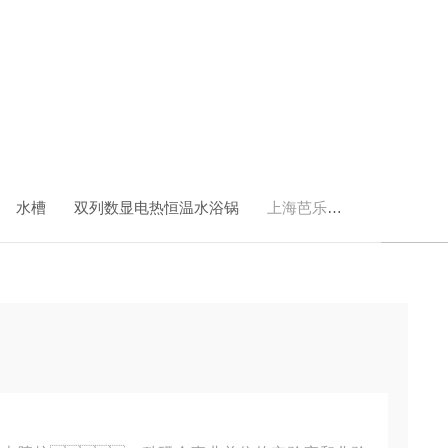
水槽
双列数显电热恒温水浴锅
上海芭乐视频网页版网站实验仪器有限公司HH-6（单）数显恒温水浴锅厂家