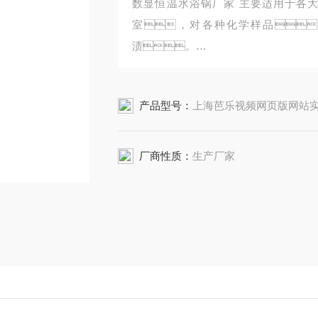
数显恒温水浴锅厂家 主要适用于各
室，对各种化学样品
渍。
该水浴锅集一般恒温水浴锅之优点
cm，每孔四圈一盖
产品型号：
上海芭乐视频网页版网站实验仪器有限公司HH-6
力。
厂商性质：
生产厂家