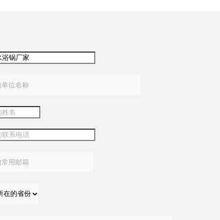
：
：
：
：
：